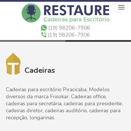
(19) 98206-7906
(19) 98206-7906
Cadeiras
Cadeiras para escritório Piracicaba. Modelos
diversos da marca Frisokar. Cadeiras office,
cadeiras para secretária, cadeiras para presidente,
cadeiras diretor, cadeiras auditório, cadeiras para
recepção, longarinas.