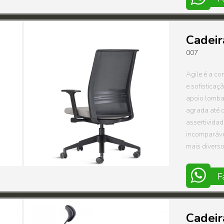
Cadeir
007
Agile é a co
e sofisticaç
apoio lomba
agrada até o
assertivida
incomparáve
mais divers
Cadeir