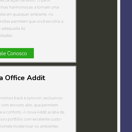
eclaração de estilo. O perfil
linhas harmoniosas a tornam uma
eita em qualquer ambiente. As
ersões permitem que você escolha a
s adequada às
idades.
a Office Addit
nismos back e syncron, exclusivos
a com encosto alto, que permitem
e e conforto. A nova Addit acaba de
sso portfólio com excelente custo-
 promete modernizar os ambientes