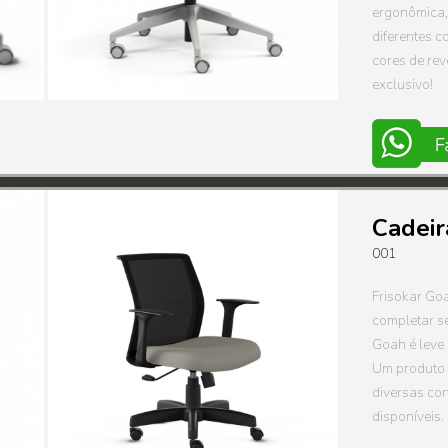
ergonômica, 
diferentes c
cores de rev
exclusivo!
Cadeir
001
Frisokar Goa
completar s
Goah é leve
Um produto 
diversas co
disponíveis.