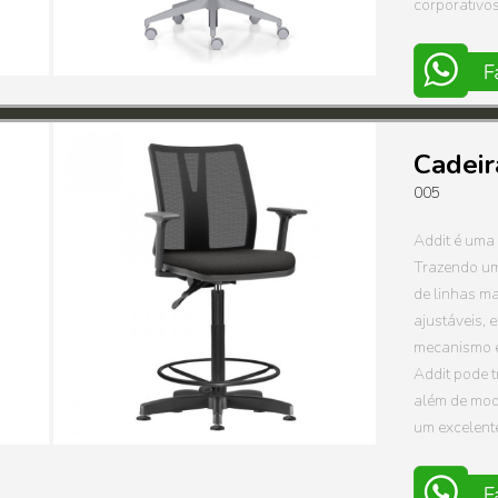
corporativos
Cadeir
005
Addit é uma
Trazendo um
de linhas m
ajustáveis, 
mecanismo ex
Addit pode t
além de mod
um excelent