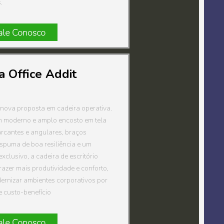
.
a Office Addit
 nova proposta em cadeira operativa.
 moderno e amplo encosto em tela
arcantes e angulares, braços
espuma de boa resiliência e um
clusivo, a cadeira de escritório
razer mais produtividade e conforto,
ernizar ambientes corporativos por
e custo-benefício