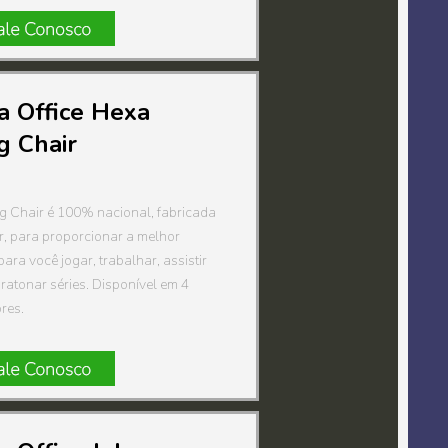
a Office Hexa
g Chair
 Chair é 100% nacional, fabricada
r, para proporcionar a melhor
para você jogar, trabalhar, assistir
ratonar séries. Disponível em 4
ores.