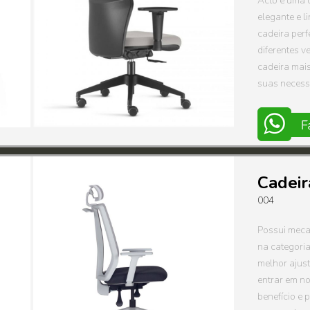
Acto é uma d
elegante e 
cadeira perf
diferentes v
cadeira mai
suas necess
Cadeir
004
Possui meca
na categori
melhor ajust
entrar em no
benefício e