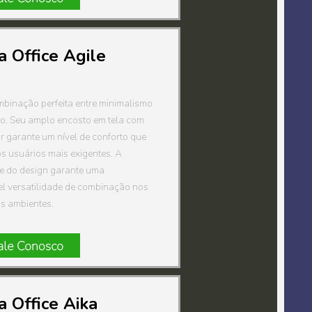
a Office Agile
mbinação perfeita entre minimalismo
ão. Seu amplo encosto em tela com
r garante um nível de conforto que
s usuários mais exigentes. A
de do design garante uma
l versatilidade de combinação nos
os ambientes.
a Office Aika