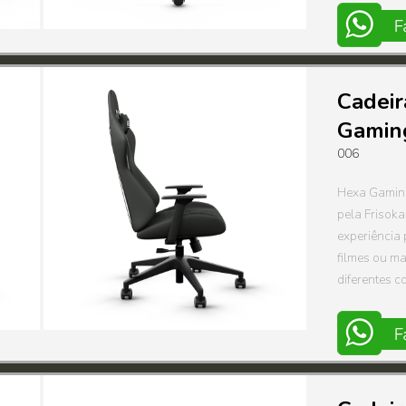
Cadeir
Gamin
006
Hexa Gaming
pela Frisoka
experiência 
filmes ou ma
diferentes c