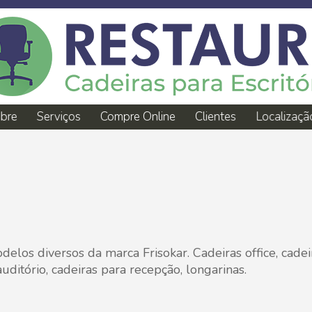
bre
Serviços
Compre Online
Clientes
Localizaçã
odelos diversos da marca Frisokar. Cadeiras office, cadei
auditório, cadeiras para recepção, longarinas.