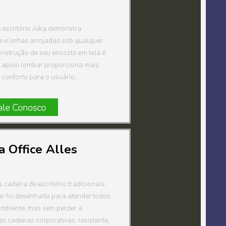
 escritório Aika demonstra
 e linhas arrojadas sob qualquer
nstrução de seu encosto em tela é
 apoio lombar proporciona mais
conforto para o usuário.
a Office Alles
 cadeira de escritório tradicionais,
ar foi desenhada para atender todos
ambiente, mas sem perder a
s cadeiras corporativas: resistente,