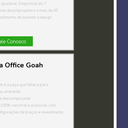
ajustável. Disponível em 7
ores de polipropileno e mais de 45
estimento de assento e design
a Office Goah
h é a peça que faltava para
eu ambiente.
 e descomplicada!
100% nacional e acessível, com
nfigurações de braços e revestimento