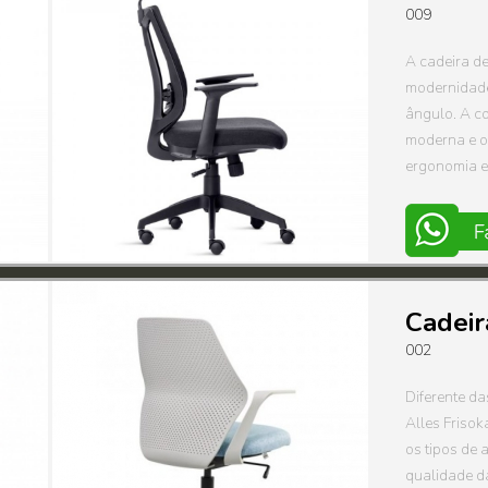
009
A cadeira de
modernidade
ângulo. A co
moderna e o
ergonomia e 
Cadeir
002
Diferente das
Alles Frisok
os tipos de 
qualidade da