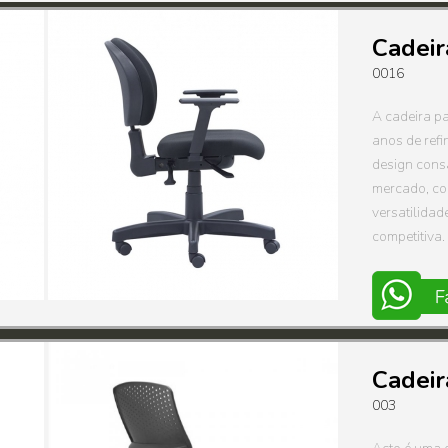
Cadeir
0016
A cadeira pa
anos de ref
design cons
mercado, co
versatilida
competitiva.
Cadeir
003