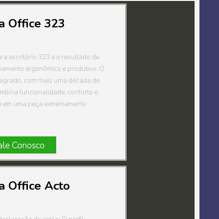
a Office 323
ra escritório 323 é o resultado de
inamento ergonômico e produtivo. O
agrado, com mais uma década de
mbina funcionalidade, conforto e
de em uma peça extremamente
a Office Acto